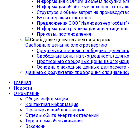
Информация с ОРЭМ и объем покупки эле
Информация об объеме полезного отпуск
Структура и объем затрат на производств
Бухгалтерская отчетность
Предложения ООО "Ивановоэнергосбыт" 
Информация о реализации инвестиционн
Приказы, постановления
Свободные цены на электроэнергию
Средневзвешенные свободные цены поку
Свободные цены на э/э(мощность) для к
Прогнозные свободные цены на э/э(мощн
Основные исходные данные для расчета 
Данные о результатах проведения специальной
Главная
Новости
О компании
Общая информация
­Контактная информация
Гарантирующий поставщик
Отделы сбыта энергии отделений
Территория обслуживания
Вакансии