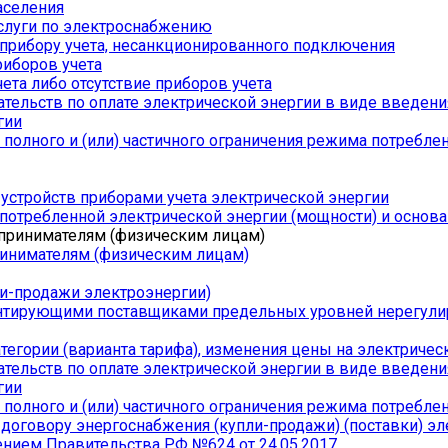
аселения
слуги по электроснабжению
прибору учета, несанкционированного подключения
риборов учета
ета либо отсутствие приборов учета
ельств по оплате электрической энергии в виде введения 
гии
полного и (или) частичного ограничения режима потребле
стройств приборами учета электрической энергии
отребленной электрической энергии (мощности) и основа
инимателям (физическим лицам)
ли-продажи электроэнергии)
антирующими поставщиками предельных уровней нерегули
егории (варианта тарифа), изменения цены на электриче
ельств по оплате электрической энергии в виде введения 
гии
полного и (или) частичного ограничения режима потребле
 договору энергоснабжения (купли-продажи) (поставки) эл
ением Правительства РФ №624 от 24.05.2017