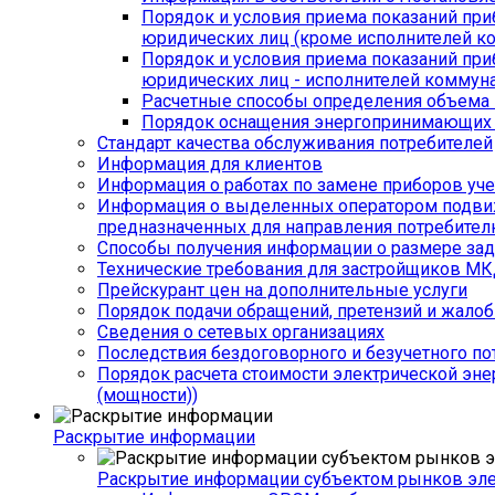
Порядок и условия приема показаний приб
юридических лиц (кроме исполнителей к
Порядок и условия приема показаний приб
юридических лиц - исполнителей коммуна
Расчетные способы определения объема п
Порядок оснащения энергопринимающих у
Стандарт качества обслуживания потребителей
Информация для клиентов
Информация о работах по замене приборов уче
Информация о выделенных оператором подвижн
предназначенных для направления потребител
Способы получения информации о размере зад
Технические требования для застройщиков М
Прейскурант цен на дополнительные услуги
Порядок подачи обращений, претензий и жалоб
Сведения о сетевых организациях
Последствия бездоговорного и безучетного по
Порядок расчета стоимости электрической эне
(мощности))
Раскрытие информации
Раскрытие информации субъектом рынков эл