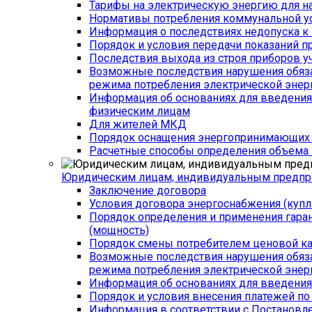
Тарифы на электрическую энергию для н
Нормативы потребления коммунальной у
Информация о последствиях недопуска к 
Порядок и условия передачи показаний п
Последствия выхода из строя приборов уч
Возможные последствия нарушения обязат
режима потребления электрической энер
Информация об основаниях для введения 
физическим лицам
Для жителей МКД
Порядок оснащения энергопринимающих у
Расчетные способы определения объема п
Юридическим лицам, индивидуальным предпр
Заключение договора
Условия договора энергоснабжения (куп
Порядок определения и применения гар
(мощность)
Порядок смены потребителем ценовой кат
Возможные последствия нарушения обязат
режима потребления электрической энер
Информация об основаниях для введения 
Порядок и условия внесения платежей по
Информация в соответствии с Постановл