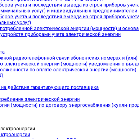
оров учета и последствия вывода из строя приборов учета
оммунальных услуг) и индивидуальных предпринимателей
оров учета и последствия вывода из строя приборов учета 
льных услуг)
отребленной электрической энергии (мощности) и основа
стройств приборами учета электрической энергии
та
ой радиотелефонной связи абонентских номерах и (или) о
ю электрической энергии (мощности) уведомления о введ
олженности по оплате электрической энергии (мощности)
КД
 на действия гарантирующего поставщика
требления электрической энергии
ргии (мощности) по договору энергоснабжения (купли-про
ектроэнергии