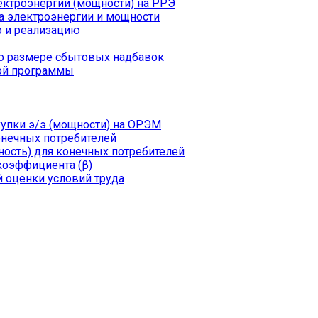
ктроэнергии (мощности) на РРЭ
а электроэнергии и мощности
о и реализацию
о размере сбытовых надбавок
ой программы
пки э/э (мощности) на ОРЭМ
онечных потребителей
ость) для конечных потребителей
коэффициента (β)
 оценки условий труда