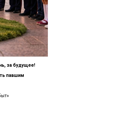
ь, за будущее!
ь павшим
ыт»