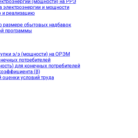
ктроэнергии (мощности) на РРЭ
а электроэнергии и мощности
о и реализацию
о размере сбытовых надбавок
ой программы
пки э/э (мощности) на ОРЭМ
онечных потребителей
ость) для конечных потребителей
коэффициента (β)
 оценки условий труда