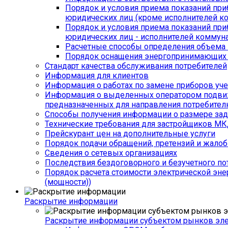
Порядок и условия приема показаний приб
юридических лиц (кроме исполнителей к
Порядок и условия приема показаний приб
юридических лиц - исполнителей коммуна
Расчетные способы определения объема п
Порядок оснащения энергопринимающих у
Стандарт качества обслуживания потребителей
Информация для клиентов
Информация о работах по замене приборов уче
Информация о выделенных оператором подвижн
предназначенных для направления потребител
Способы получения информации о размере зад
Технические требования для застройщиков М
Прейскурант цен на дополнительные услуги
Порядок подачи обращений, претензий и жалоб
Сведения о сетевых организациях
Последствия бездоговорного и безучетного по
Порядок расчета стоимости электрической эне
(мощности))
Раскрытие информации
Раскрытие информации субъектом рынков эл