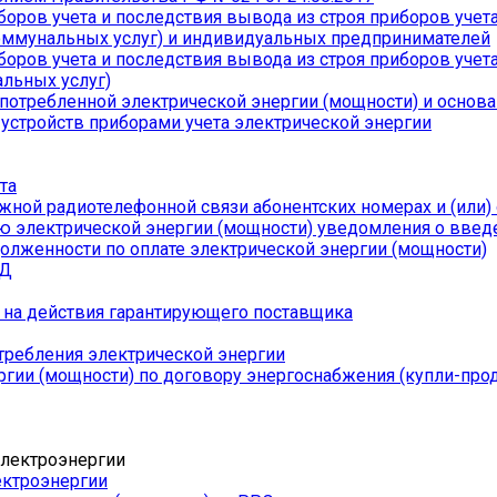
оров учета и последствия вывода из строя приборов учета
оммунальных услуг) и индивидуальных предпринимателей
оров учета и последствия вывода из строя приборов учета 
льных услуг)
отребленной электрической энергии (мощности) и основа
стройств приборами учета электрической энергии
та
ой радиотелефонной связи абонентских номерах и (или) о
ю электрической энергии (мощности) уведомления о введ
олженности по оплате электрической энергии (мощности)
КД
 на действия гарантирующего поставщика
требления электрической энергии
ргии (мощности) по договору энергоснабжения (купли-про
ектроэнергии