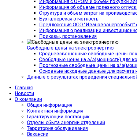
Информация с ОРЭМ и объем покупки эле
Информация об объеме полезного отпуск
Структура и объем затрат на производств
Бухгалтерская отчетность
Предложения ООО "Ивановоэнергосбыт" 
Информация о реализации инвестиционн
Приказы, постановления
Свободные цены на электроэнергию
Средневзвешенные свободные цены поку
Свободные цены на э/э(мощность) для к
Прогнозные свободные цены на э/э(мощн
Основные исходные данные для расчета 
Данные о результатах проведения специальной
Главная
Новости
О компании
Общая информация
­Контактная информация
Гарантирующий поставщик
Отделы сбыта энергии отделений
Территория обслуживания
Вакансии