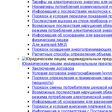
Тарифы на электрическую энергию для н
Нормативы потребления коммунальной у
Информация о последствиях недопуска к 
Порядок и условия передачи показаний п
Последствия выхода из строя приборов уч
Возможные последствия нарушения обязат
режима потребления электрической энер
Информация об основаниях для введения 
физическим лицам
Для жителей МКД
Порядок оснащения энергопринимающих у
Расчетные способы определения объема п
Юридическим лицам, индивидуальным предпр
Заключение договора
Условия договора энергоснабжения (куп
Порядок определения и применения гар
(мощность)
Порядок смены потребителем ценовой кат
Возможные последствия нарушения обязат
режима потребления электрической энер
Информация об основаниях для введения 
Порядок и условия внесения платежей по
Информация в соответствии с Постановл