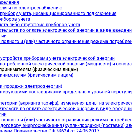
аселения
слуги по электроснабжению
прибору учета, несанкционированного подключения
риборов учета
ета либо отсутствие приборов учета
ельств по оплате электрической энергии в виде введения 
гии
полного и (или) частичного ограничения режима потребле
стройств приборами учета электрической энергии
отребленной электрической энергии (мощности) и основа
инимателям (физическим лицам)
ли-продажи электроэнергии)
антирующими поставщиками предельных уровней нерегули
егории (варианта тарифа), изменения цены на электриче
ельств по оплате электрической энергии в виде введения 
гии
полного и (или) частичного ограничения режима потребле
 договору энергоснабжения (купли-продажи) (поставки) эл
ением Правительства РФ №624 от 24.05.2017