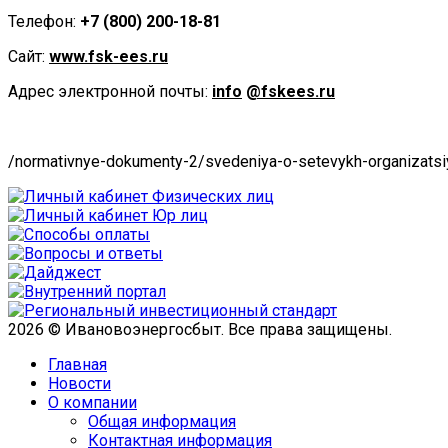
Телефон:
+7 (800) 200-18-81
Сайт:
www
.
fsk
-
ees
.
ru
Адрес электронной почты:
info
@
fskees
.ru
/normativnye-dokumenty-2/svedeniya-o-setevykh-organizatsi
2026 © Ивановоэнергосбыт. Все права защищены.
Главная
Новости
О компании
Общая информация
­Контактная информация