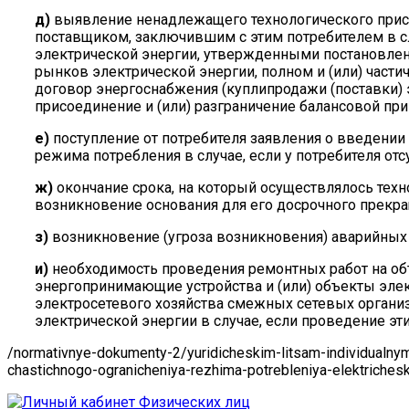
д)
выявление ненадлежащего технологического прис
поставщиком, заключившим с этим потребителем в 
электрической энергии, утвержденными постановлен
рынков электрической энергии, полном и (или) част
договор энергоснабжения (куплипродажи (поставки) 
присоединение и (или) разграничение балансовой пр
е)
поступление от потребителя заявления о введении
режима потребления в случае, если у потребителя от
ж)
окончание срока, на который осуществлялось тех
возникновение основания для его досрочного прекра
з)
возникновение (угроза возникновения) аварийных
и)
необходимость проведения ремонтных работ на объ
энергопринимающие устройства и (или) объекты элек
электросетевого хозяйства смежных сетевых организ
электрической энергии в случае, если проведение э
/normativnye-dokumenty-2/yuridicheskim-litsam-individualnym
chastichnogo-ogranicheniya-rezhima-potrebleniya-elektrichesk