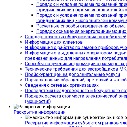
Порядок и условия приема показаний приб
юридических лиц (кроме исполнителей к
Порядок и условия приема показаний приб
юридических лиц - исполнителей коммуна
Расчетные способы определения объема п
Порядок оснащения энергопринимающих у
Стандарт качества обслуживания потребителей
Информация для клиентов
Информация о работах по замене приборов уче
Информация о выделенных оператором подвижн
предназначенных для направления потребител
Способы получения информации о размере зад
Технические требования для застройщиков М
Прейскурант цен на дополнительные услуги
Порядок подачи обращений, претензий и жалоб
Сведения о сетевых организациях
Последствия бездоговорного и безучетного по
Порядок расчета стоимости электрической эне
(мощности))
Раскрытие информации
Раскрытие информации субъектом рынков эл