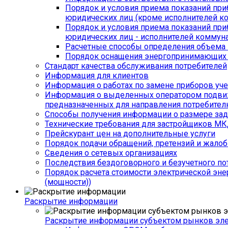
Порядок и условия приема показаний приб
юридических лиц (кроме исполнителей к
Порядок и условия приема показаний приб
юридических лиц - исполнителей коммуна
Расчетные способы определения объема п
Порядок оснащения энергопринимающих у
Стандарт качества обслуживания потребителей
Информация для клиентов
Информация о работах по замене приборов уче
Информация о выделенных оператором подвижн
предназначенных для направления потребител
Способы получения информации о размере зад
Технические требования для застройщиков М
Прейскурант цен на дополнительные услуги
Порядок подачи обращений, претензий и жалоб
Сведения о сетевых организациях
Последствия бездоговорного и безучетного по
Порядок расчета стоимости электрической эне
(мощности))
Раскрытие информации
Раскрытие информации субъектом рынков эл