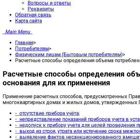
Вопросы и ответы
Реквизиты
­Обратная связь
Карта сайта
Main Menu
Главная
>
Потребителям
>
Физическим лицам (Бытовым потребителям)
>
Расчетные способы определения объема потребленн
Расчетные способы определения объе
основания для их применения
Применение расчетных способов, предусмотренных Прав
многоквартирных домах и жилых домов, утвержденных По
-
отсутствие прибора учёта;
-
непредставление показаний приборов учета в уст
-
недопуск к прибору учета для целей проведения пр
-
выход из строя, утрата или истечение срока межпо
-
выявление фактов несанкционированного вмешател